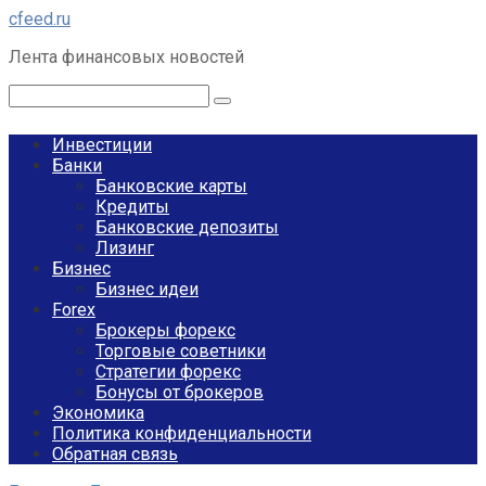
Перейти
cfeed.ru
к
Лента финансовых новостей
контенту
Поиск:
Инвестиции
Банки
Банковские карты
Кредиты
Банковские депозиты
Лизинг
Бизнес
Бизнес идеи
Forex
Брокеры форекс
Торговые советники
Стратегии форекс
Бонусы от брокеров
Экономика
Политика конфиденциальности
Обратная связь