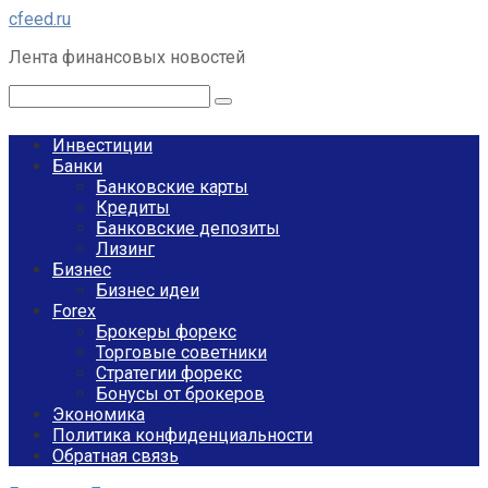
Перейти
cfeed.ru
к
Лента финансовых новостей
контенту
Поиск:
Инвестиции
Банки
Банковские карты
Кредиты
Банковские депозиты
Лизинг
Бизнес
Бизнес идеи
Forex
Брокеры форекс
Торговые советники
Стратегии форекс
Бонусы от брокеров
Экономика
Политика конфиденциальности
Обратная связь