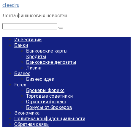
Перейти
cfeed.ru
к
Лента финансовых новостей
контенту
Поиск:
Инвестиции
Банки
Банковские карты
Кредиты
Банковские депозиты
Лизинг
Бизнес
Бизнес идеи
Forex
Брокеры форекс
Торговые советники
Стратегии форекс
Бонусы от брокеров
Экономика
Политика конфиденциальности
Обратная связь