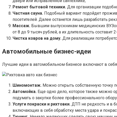
двери или исправленной сантехнике;
Ремонт бытовой техники.
Для организации подобно
Частная сауна.
Подобный вариант подойдет прожива
посетителей. Далее останется лишь разработать ре
Массаж.
Бывшим выпускникам медицинских ВУЗов м
от 8 до 9 тысяч рублей, а их длительность составит 2
Чистка ковров на дому.
Для реализации потребуетс
Автомобильные бизнес-идеи
Лучшие идеи в автомобильном бизнесе включают в себя
Шиномонтаж.
Можно открыть собственную точку по
Автомойка.
Еще одно дело, которое также можно о
подумать о закупке более профессионального обору
Услуги покраски и рихтовки.
ДТП не редкость и в б
включающих в себя обработку места удара и покраск
Тюнинг.
Немало желающих сделать свою машину нео