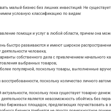
ать малый бизнес без лишних инвестиций. Не существует 
примем условную классификацию по видам:
авление помощи и услуг в любой области, причем она мож
нь быстро развиваются и имеют широкое распространение,
деятельности человека;
 варианты собственного дела с привлечением начального ка
отовления выбранных товаров;
все более популярной, поскольку товары, выполненные вру
ей восстребованности, поскольку количество личного авто
й актуальности, поскольку пока существует товарно-дене
 деятельности является невозможность обойтись без перв
тво биржевых площадок, предлагающих поучаствовать в з
добного бизнеса требуется не просто поверхностное понима