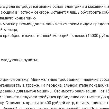
го дела потребуется знание основ электрики и механики, 
ющим в частном секторе. Останется лишь обустроить соб
кламную концепцию;
ожно рекомендовать заниматься таким видом предоставле
-3 месяца;
я приобрести качественный моющий пылесос (15000 рублей)
 следующие пункты:
 шиномонтажу. Минимальные требования – наличие собствен
рганизовать в гараже. На первоначальном этапе понадоби
дования для мытья машины. Стоимость реализации – от 15
ольшинстве случаев требуется проведение соответствующ
у. Стоимость краски от 400 рублей литр, шлифмашинка от 
бычной, но не все имеют к этому способности. При нали