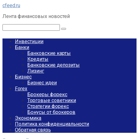
Перейти
cfeed.ru
к
Лента финансовых новостей
контенту
Поиск:
Инвестиции
Банки
Банковские карты
Кредиты
Банковские депозиты
Лизинг
Бизнес
Бизнес идеи
Forex
Брокеры форекс
Торговые советники
Стратегии форекс
Бонусы от брокеров
Экономика
Политика конфиденциальности
Обратная связь