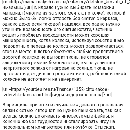
[url=http://mamaimalysh.com.ua/category/detskie_krovati_ot
ималыш»[/url] в идеале нужно выбирать немаркий
материал (многие из-за этого мечтают о коже), который
можно было бы легко оттереть без снятия с каркаса,
однако даже если таковой нашелся, все равно нужно
уточнить возможность его снятия.кстати, частично
решить проблему проходимости может хорошая
маневренность, когда коляска, используя собственные
поворотные передние колеса, может разворачиваться,
стоя на месте, и легко объезжать любые препятствия.в
дорогой коляске не выгорит ткань, не оторвется
защелка или ремень безопасности, вы не услышите
неприятного запаха от нагрева на солнце, ткань не
протечет в дождь и не пропустит ветер, ребенок в такой
коляске не вспотеет и не замерзнет.
[url=https://yourdesires.ru/finance/1352-chto-takoe-
izderzhki-kompanii.html]виды издержек рынка[/url]
В принципе, при этом в случае нежданного пропадания
связи с сетью Интернет, не нужно паниковать, так как
всегда можно докачивать интересуемые файлы, и
конечно же без трудностей инсталлировать игру на
персональном компьютере или ноутбуке. Отыскать