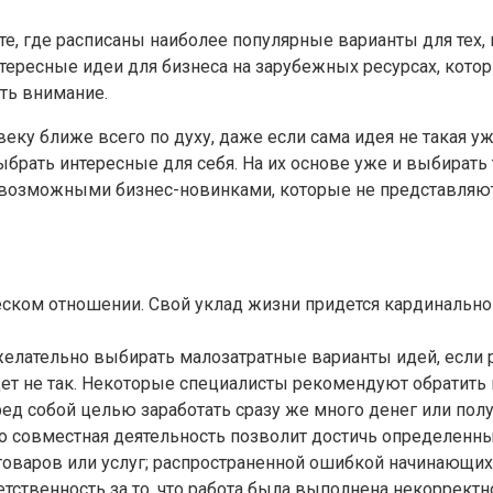
те, где расписаны наиболее популярные варианты для тех
нтересные идеи для бизнеса на зарубежных ресурсах, котор
ать внимание.
ку ближе всего по духу, даже если сама идея не такая уж 
ыбрать интересные для себя. На их основе уже и выбирать
севозможными бизнес-новинками, которые не представляю
еском отношении. Свой уклад жизни придется кардинально
елательно выбирать малозатратные варианты идей, если р
йдет не так. Некоторые специалисты рекомендуют обратить
ед собой целью заработать сразу же много денег или полу
о совместная деятельность позволит достичь определенных
товаров или услуг; распространенной ошибкой начинающих 
тветственность за то, что работа была выполнена некоррек