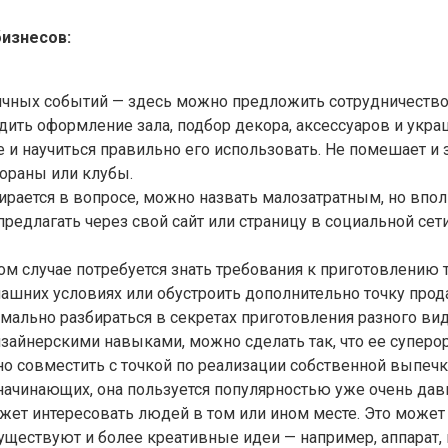
изнесов:
ичных событий — здесь можно предложить сотрудничество 
дить оформление зала, подбор декора, аксессуаров и укра
е и научиться правильно его использовать. Не помешает 
тораны или клубы.
бирается в вопросе, можно назвать малозатратным, но впо
едлагать через свой сайт или страницу в социальной сети
 случае потребуется знать требования к приготовлению т
ашних условиях или обустроить дополнительно точку прод
мально разбираться в секретах приготовления разного ви
дизайнерскими навыками, можно сделать так, что ее супер
 совместить с точкой по реализации собственной выпечк
начинающих, она пользуется популярностью уже очень давн
ожет интересовать людей в том или ином месте. Это может 
Существуют и более креативные идеи — например, аппарат,