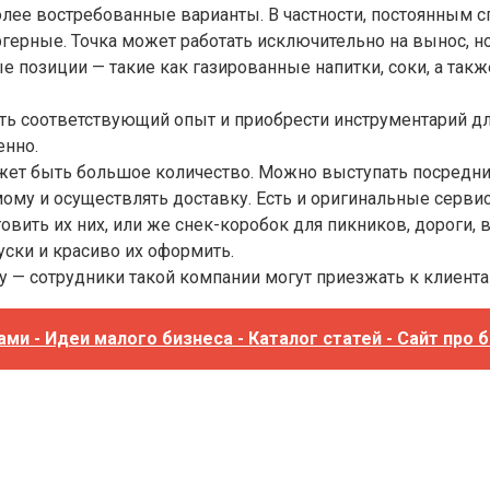
более востребованные варианты. В частности, постоянным 
ерные. Точка может работать исключительно на вынос, н
е позиции — такие как газированные напитки, соки, а так
ть соответствующий опыт и приобрести инструментарий дл
енно.
жет быть большое количество. Можно выступать посредник
ому и осуществлять доставку. Есть и оригинальные серв
вить их них, или же снек-коробок для пикников, дороги, 
уски и красиво их оформить.
 — сотрудники такой компании могут приезжать к клиентам 
и - Идеи малого бизнеса - Каталог статей - Сайт про 