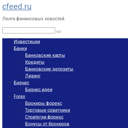
cfeed.ru
Перейти
к
Лента финансовых новостей
контенту
Поиск:
Инвестиции
Банки
Банковские карты
Кредиты
Банковские депозиты
Лизинг
Бизнес
Бизнес идеи
Forex
Брокеры форекс
Торговые советники
Стратегии форекс
Бонусы от брокеров