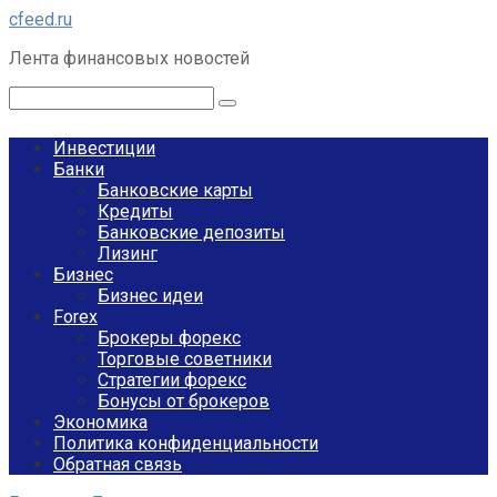
Перейти
cfeed.ru
к
Лента финансовых новостей
контенту
Поиск:
Инвестиции
Банки
Банковские карты
Кредиты
Банковские депозиты
Лизинг
Бизнес
Бизнес идеи
Forex
Брокеры форекс
Торговые советники
Стратегии форекс
Бонусы от брокеров
Экономика
Политика конфиденциальности
Обратная связь