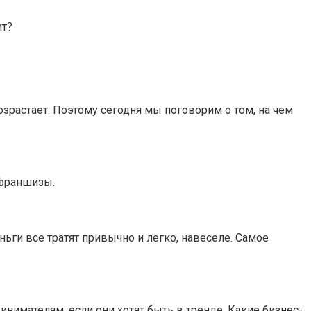
возрастает. Поэтому сегодня мы поговорим о том, на чем
 франшизы.
ньги все тратят привычно и легко, навеселе. Самое
имателям, если они хотят быть в тренде. Какие бизнес-