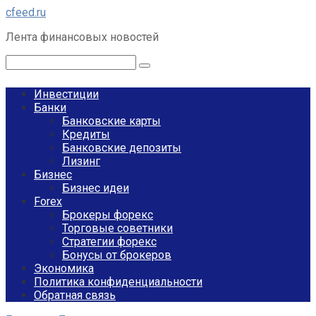
Перейти
cfeed.ru
к
Лента финансовых новостей
контенту
Поиск:
Инвестиции
Банки
Банковские карты
Кредиты
Банковские депозиты
Лизинг
Бизнес
Бизнес идеи
Forex
Брокеры форекс
Торговые советники
Стратегии форекс
Бонусы от брокеров
Экономика
Политика конфиденциальности
Обратная связь