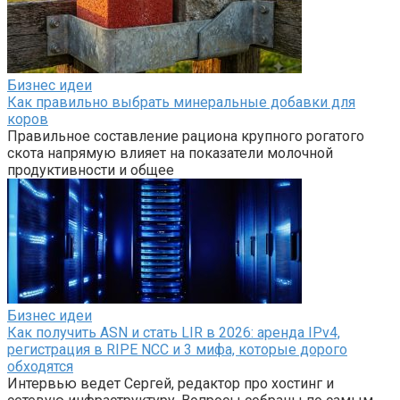
Бизнес идеи
Как правильно выбрать минеральные добавки для
коров
Правильное составление рациона крупного рогатого
скота напрямую влияет на показатели молочной
продуктивности и общее
Бизнес идеи
Как получить ASN и стать LIR в 2026: аренда IPv4,
регистрация в RIPE NCC и 3 мифа, которые дорого
обходятся
Интервью ведет Сергей, редактор про хостинг и