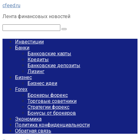
Перейти
cfeed.ru
к
Лента финансовых новостей
контенту
Поиск:
Инвестиции
Банки
Банковские карты
Кредиты
Банковские депозиты
Лизинг
Бизнес
Бизнес идеи
Forex
Брокеры форекс
Торговые советники
Стратегии форекс
Бонусы от брокеров
Экономика
Политика конфиденциальности
Обратная связь