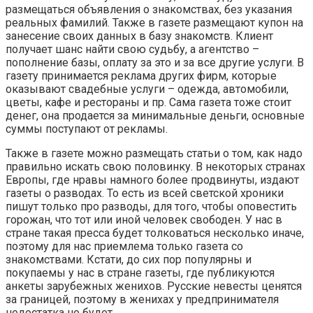
размещаться объявления о знакомствах, без указания
реальных фамилий. Также в газете размещают купон на
занесение своих данных в базу знакомств. Клиент
получает шанс найти свою судьбу, а агентство –
пополнение базы, оплату за это и за все другие услуги. В
газету принимается реклама других фирм, которые
оказывают свадебные услуги – одежда, автомобили,
цветы, кафе и рестораны и пр. Сама газета тоже стоит
денег, она продается за минимальные деньги, основные
суммы поступают от рекламы.
Также в газете можно размещать статьи о том, как надо
правильно искать свою половинку. В некоторых странах
Европы, где нравы намного более продвинуты, издают
газеты о разводах. То есть из всей светской хроники
пишут только про разводы, для того, чтобы оповестить
горожан, что тот или иной человек свободен. У нас в
стране такая пресса будет толковаться несколько иначе,
поэтому для нас приемлема только газета со
знакомствами. Кстати, до сих пор популярны и
покупаемы у нас в стране газеты, где публикуются
анкеты зарубежных женихов. Русские невесты ценятся
за границей, поэтому в женихах у предпринимателя
недостатка не будет.