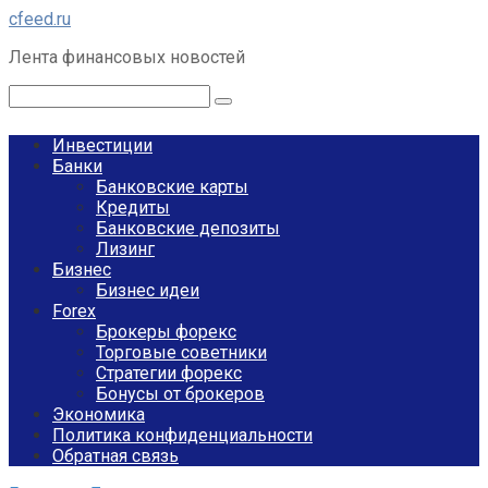
Перейти
cfeed.ru
к
Лента финансовых новостей
контенту
Поиск:
Инвестиции
Банки
Банковские карты
Кредиты
Банковские депозиты
Лизинг
Бизнес
Бизнес идеи
Forex
Брокеры форекс
Торговые советники
Стратегии форекс
Бонусы от брокеров
Экономика
Политика конфиденциальности
Обратная связь