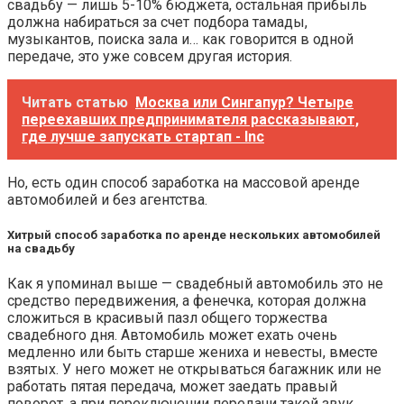
свадьбу — лишь 5-10% бюджета, остальная прибыль
должна набираться за счет подбора тамады,
музыкантов, поиска зала и… как говорится в одной
передаче, это уже совсем другая история.
Читать статью
Москва или Сингапур? Четыре
переехавших предпринимателя рассказывают,
где лучше запускать стартап - Inc
Но, есть один способ заработка на массовой аренде
автомобилей и без агентства.
Хитрый способ заработка по аренде нескольких автомобилей
на свадьбу
Как я упоминал выше — свадебный автомобиль это не
средство передвижения, а фенечка, которая должна
сложиться в красивый пазл общего торжества
свадебного дня. Автомобиль может ехать очень
медленно или быть старше жениха и невесты, вместе
взятых. У него может не открываться багажник или не
работать пятая передача, может заедать правый
поворот, а при переключении передачи такой звук,