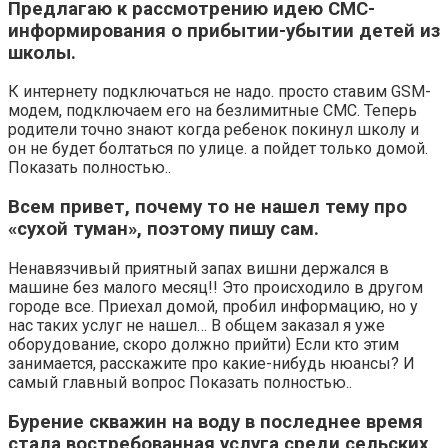
Предлагаю к рассмотрению идею СМС-
информирования о прибытии-убытии детей из
школы.
К интернету подключаться не надо. просто ставим GSM-
модем, подключаем его на безлимитные СМС. Теперь
родители точно знают когда ребенок покинул школу и
он не будет болтаться по улице. а пойдет только домой.
Показать полностью..
Всем привет, почему то не нашел тему про
«сухой туман», поэтому пишу сам.
Ненавязчивый приятный запах вишни держался в
машине без малого месяц!! Это происходило в другом
городе все. Приехал домой, пробил информацию, но у
нас таких услуг не нашел… В общем заказал я уже
оборудование, скоро должно прийти) Если кто этим
занимается, расскажите про какие-нибудь нюансы? И
самый главный вопрос Показать полностью..
Бурение скважин на воду в последнее время
стала востребованная услуга среди сельских