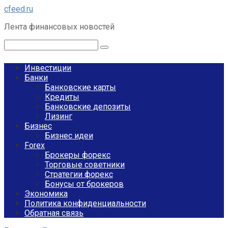
Перейти
cfeed.ru
к
Лента финансовых новостей
контенту
Поиск:
Инвестиции
Банки
Банковские карты
Кредиты
Банковские депозиты
Лизинг
Бизнес
Бизнес идеи
Forex
Брокеры форекс
Торговые советники
Стратегии форекс
Бонусы от брокеров
Экономика
Политика конфиденциальности
Обратная связь