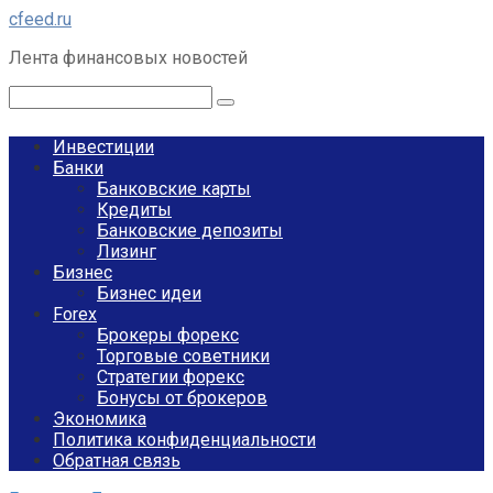
Перейти
cfeed.ru
к
Лента финансовых новостей
контенту
Поиск:
Инвестиции
Банки
Банковские карты
Кредиты
Банковские депозиты
Лизинг
Бизнес
Бизнес идеи
Forex
Брокеры форекс
Торговые советники
Стратегии форекс
Бонусы от брокеров
Экономика
Политика конфиденциальности
Обратная связь