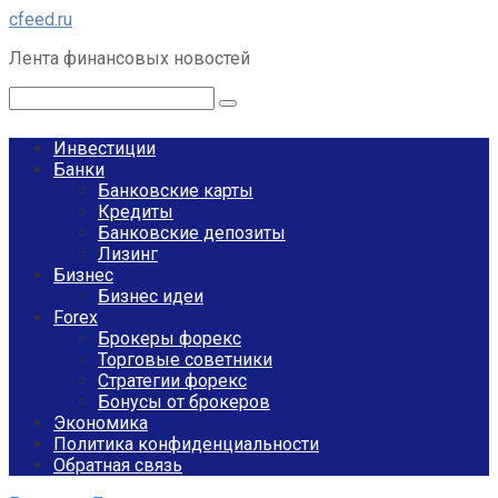
Перейти
cfeed.ru
к
Лента финансовых новостей
контенту
Поиск:
Инвестиции
Банки
Банковские карты
Кредиты
Банковские депозиты
Лизинг
Бизнес
Бизнес идеи
Forex
Брокеры форекс
Торговые советники
Стратегии форекс
Бонусы от брокеров
Экономика
Политика конфиденциальности
Обратная связь