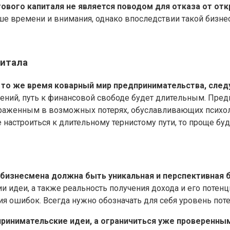
вого капиталя не является поводом для отказа от отк
ше времени и внимания, однако впоследствии такой бизне
питала
в то же время коварный мир предпринимательства, след
ний, путь к финансовой свободе будет длительным. Пред
выраженным в возможных потерях, обуславливающих псих
е настроиться к длительному тернистому пути, то проще б
бизнесмена должна быть уникальная и перспективная 
и идеи, а также реальность получения дохода и его потенц
я ошибок. Всегда нужно обозначать для себя уровень поте
ринимательские идеи, а ограничиться уже проверенн