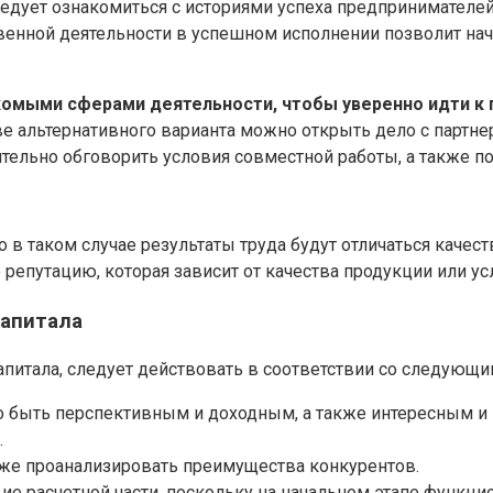
едует ознакомиться с историями успеха предпринимателей
твенной деятельности в успешном исполнении позволит н
комыми сферами деятельности, чтобы уверенно идти к 
ве альтернативного варианта можно открыть дело с партн
тельно обговорить условия совместной работы, а также п
 в таком случае результаты труда будут отличаться качест
 репутацию, которая зависит от качества продукции или усл
капитала
питала, следует действовать в соответствии со следующи
о быть перспективным и доходным, а также интересным и
.
кже проанализировать преимущества конкурентов.
твие расчетной части, поскольку на начальном этапе функ