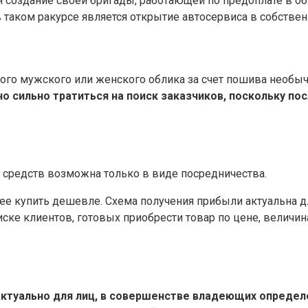
 создание своей бригады, работающей по предоплате в о
 таком ракурсе является открытие автосервиса в собствен
го мужского или женского облика за счет пошива необычн
но сильно тратиться на поиск заказчиков, поскольку п
 средств возможна только в виде посредничества.
 ее купить дешевле. Схема получения прибыли актуальна д
ске клиентов, готовых приобрести товар по цене, величин
актуально для лиц, в совершенстве владеющих опреде