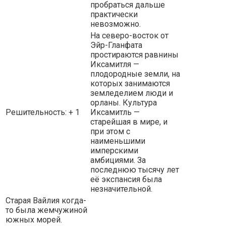
пробраться дальше
практически
невозможно.
На северо-восток от
Эйр-Гланфата
простираются равнины
Иксамитля —
плодородные земли, на
которых занимаются
земледелием люди и
орланы. Культура
Решительность: + 1
Иксамитль —
старейшая в мире, и
при этом с
наименьшими
имперскими
амбициями. За
последнюю тысячу лет
её экспансия была
незначительной.
Старая Вайлия когда-
то была жемчужиной
южных морей.