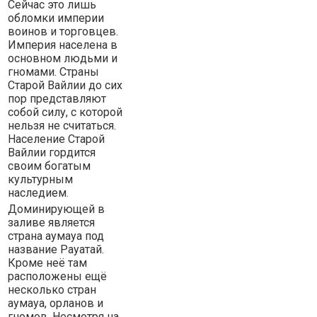
Сейчас это лишь
обломки империи
воинов и торговцев.
Империя населена в
основном людьми и
гномами. Страны
Старой Вайлии до сих
пор представляют
собой силу, с которой
нельзя не считаться.
Население Старой
Вайлии гордится
своим богатым
культурным
наследием.
Доминирующей в
заливе является
страна аумауа под
название Рауатай.
Кроме неё там
расположены ещё
несколько стран
аумауа, орланов и
гномов. Несмотря на