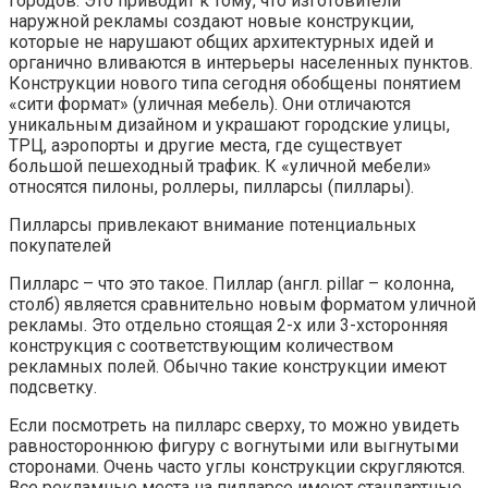
городов. Это приводит к тому, что изготовители
наружной рекламы создают новые конструкции,
которые не нарушают общих архитектурных идей и
органично вливаются в интерьеры населенных пунктов.
Конструкции нового типа сегодня обобщены понятием
«сити формат» (уличная мебель). Они отличаются
уникальным дизайном и украшают городские улицы,
ТРЦ, аэропорты и другие места, где существует
большой пешеходный трафик. К «уличной мебели»
относятся пилоны, роллеры, пилларсы (пиллары).
Пилларсы привлекают внимание потенциальных
покупателей
Пилларс – что это такое. Пиллар (англ. pillar – колонна,
столб) является сравнительно новым форматом уличной
рекламы. Это отдельно стоящая 2-х или 3-хсторонняя
конструкция с соответствующим количеством
рекламных полей. Обычно такие конструкции имеют
подсветку.
Если посмотреть на пилларс сверху, то можно увидеть
равностороннюю фигуру с вогнутыми или выгнутыми
сторонами. Очень часто углы конструкции скругляются.
Все рекламные места на пилларсе имеют стандартные