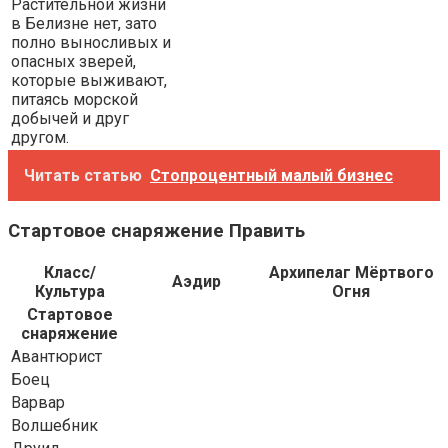
Растительной жизни
в Белизне нет, зато
полно выносливых и
опасных зверей,
которые выживают,
питаясь морской
добычей и друг
другом.
Читать статью
Стопроцентный малый бизнес
Стартовое снаряжение Править
Класс/
Архипелаг Мёртвого
Аэдир
Культура
Огня
Стартовое
снаряжение
Авантюрист
Боец
Варвар
Волшебник