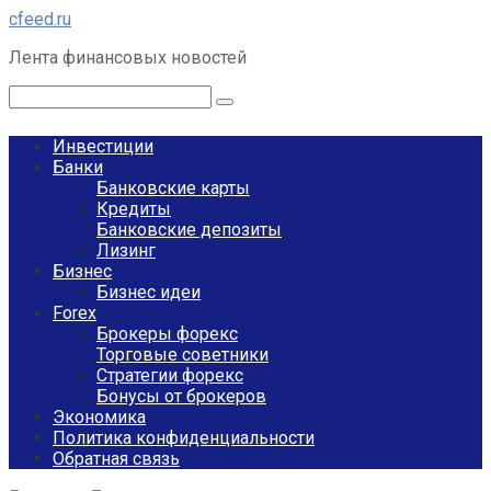
Перейти
cfeed.ru
к
Лента финансовых новостей
контенту
Поиск:
Инвестиции
Банки
Банковские карты
Кредиты
Банковские депозиты
Лизинг
Бизнес
Бизнес идеи
Forex
Брокеры форекс
Торговые советники
Стратегии форекс
Бонусы от брокеров
Экономика
Политика конфиденциальности
Обратная связь