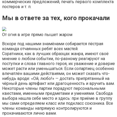
коммерческих предложений, печать первого комплекта
постеров и т. п.
Мы в ответе за тех, кого прокачали
От огня в игре прямо пышет жаром
Вскоре под нашими знамёнами собирается пёстрая
команда отчаянных ребят всех мастей.
Соратники, как в лучших образцах жанра, имеют своё
мнение о любом событии, по-разному реагируют на
поступки и слова главного героя, их уважение и доверие
может расти или уменьшаться. Если сопартиец особенно
впечатлён вашими действиями, он может сказать что-
нибудь вроде: «Ой, любо!» — достать припрятанный на
чёрный день артефакт или драгоценность и вручить вам.
Некоторые члены партии порадуют персональными
квестами, именными предметами и умениями. Свобода
выбора нашла себе место и здесь: при приёме в группу
мы сами определяем класс или подкласс союзника. Все
члены команды напрямую контролируются и
прокачиваются лично вами.