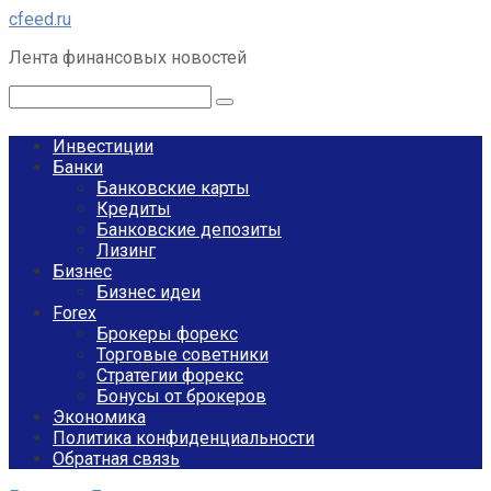
Перейти
cfeed.ru
к
Лента финансовых новостей
контенту
Поиск:
Инвестиции
Банки
Банковские карты
Кредиты
Банковские депозиты
Лизинг
Бизнес
Бизнес идеи
Forex
Брокеры форекс
Торговые советники
Стратегии форекс
Бонусы от брокеров
Экономика
Политика конфиденциальности
Обратная связь