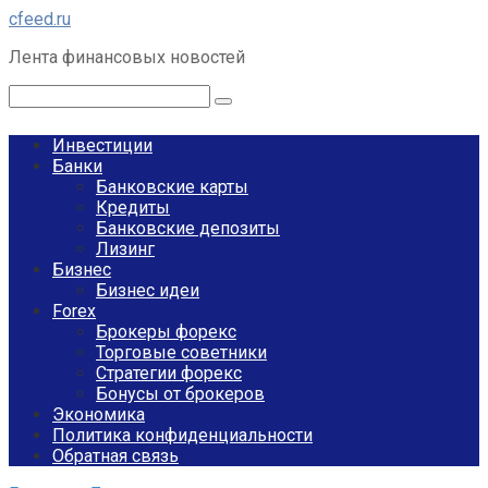
Перейти
cfeed.ru
к
Лента финансовых новостей
контенту
Поиск:
Инвестиции
Банки
Банковские карты
Кредиты
Банковские депозиты
Лизинг
Бизнес
Бизнес идеи
Forex
Брокеры форекс
Торговые советники
Стратегии форекс
Бонусы от брокеров
Экономика
Политика конфиденциальности
Обратная связь