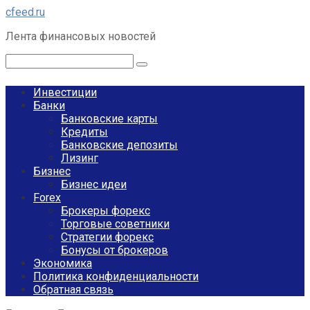
Перейти
cfeed.ru
к
Лента финансовых новостей
контенту
Поиск:
Инвестиции
Банки
Банковские карты
Кредиты
Банковские депозиты
Лизинг
Бизнес
Бизнес идеи
Forex
Брокеры форекс
Торговые советники
Стратегии форекс
Бонусы от брокеров
Экономика
Политика конфиденциальности
Обратная связь