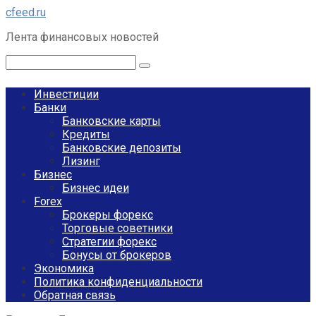
Перейти
cfeed.ru
к
Лента финансовых новостей
контенту
Поиск:
Инвестиции
Банки
Банковские карты
Кредиты
Банковские депозиты
Лизинг
Бизнес
Бизнес идеи
Forex
Брокеры форекс
Торговые советники
Стратегии форекс
Бонусы от брокеров
Экономика
Политика конфиденциальности
Обратная связь