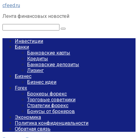
Перейти
cfeed.ru
к
Лента финансовых новостей
контенту
Поиск:
Инвестиции
Банки
Банковские карты
Кредиты
Банковские депозиты
Лизинг
Бизнес
Бизнес идеи
Forex
Брокеры форекс
Торговые советники
Стратегии форекс
Бонусы от брокеров
Экономика
Политика конфиденциальности
Обратная связь