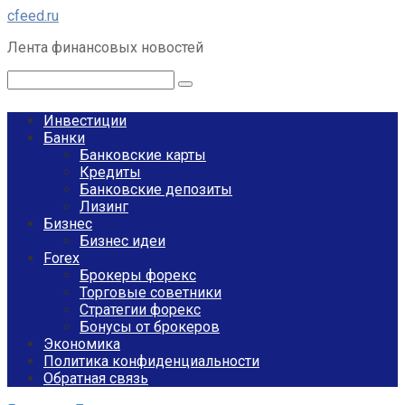
Перейти
cfeed.ru
к
Лента финансовых новостей
контенту
Поиск:
Инвестиции
Банки
Банковские карты
Кредиты
Банковские депозиты
Лизинг
Бизнес
Бизнес идеи
Forex
Брокеры форекс
Торговые советники
Стратегии форекс
Бонусы от брокеров
Экономика
Политика конфиденциальности
Обратная связь