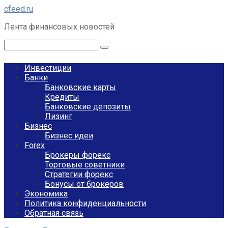
Перейти
cfeed.ru
к
Лента финансовых новостей
контенту
Поиск:
Инвестиции
Банки
Банковские карты
Кредиты
Банковские депозиты
Лизинг
Бизнес
Бизнес идеи
Forex
Брокеры форекс
Торговые советники
Стратегии форекс
Бонусы от брокеров
Экономика
Политика конфиденциальности
Обратная связь