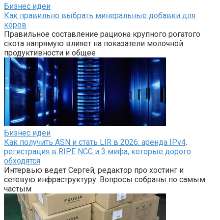
Бизнес идеи
Как правильно выбрать минеральные добавки для
коров
Правильное составление рациона крупного рогатого
скота напрямую влияет на показатели молочной
продуктивности и общее
Бизнес идеи
Как получить ASN и стать LIR в 2026: аренда IPv4,
регистрация в RIPE NCC и 3 мифа, которые дорого
обходятся
Интервью ведет Сергей, редактор про хостинг и
сетевую инфраструктуру. Вопросы собраны по самым
частым