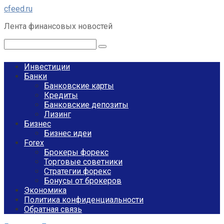
Перейти
cfeed.ru
к
Лента финансовых новостей
контенту
Поиск:
Инвестиции
Банки
Банковские карты
Кредиты
Банковские депозиты
Лизинг
Бизнес
Бизнес идеи
Forex
Брокеры форекс
Торговые советники
Стратегии форекс
Бонусы от брокеров
Экономика
Политика конфиденциальности
Обратная связь