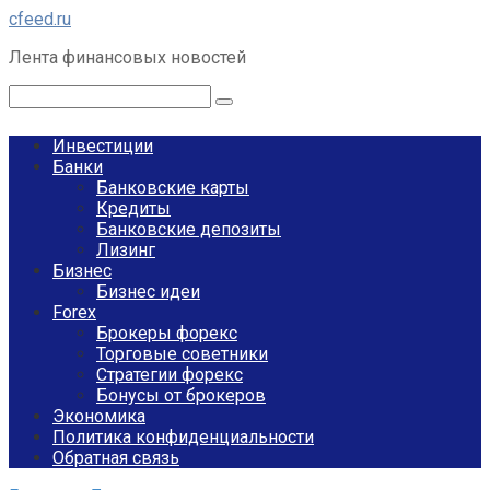
Перейти
cfeed.ru
к
Лента финансовых новостей
контенту
Поиск:
Инвестиции
Банки
Банковские карты
Кредиты
Банковские депозиты
Лизинг
Бизнес
Бизнес идеи
Forex
Брокеры форекс
Торговые советники
Стратегии форекс
Бонусы от брокеров
Экономика
Политика конфиденциальности
Обратная связь