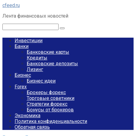
Перейти
cfeed.ru
к
Лента финансовых новостей
контенту
Поиск:
Инвестиции
Банки
Банковские карты
Кредиты
Банковские депозиты
Лизинг
Бизнес
Бизнес идеи
Forex
Брокеры форекс
Торговые советники
Стратегии форекс
Бонусы от брокеров
Экономика
Политика конфиденциальности
Обратная связь