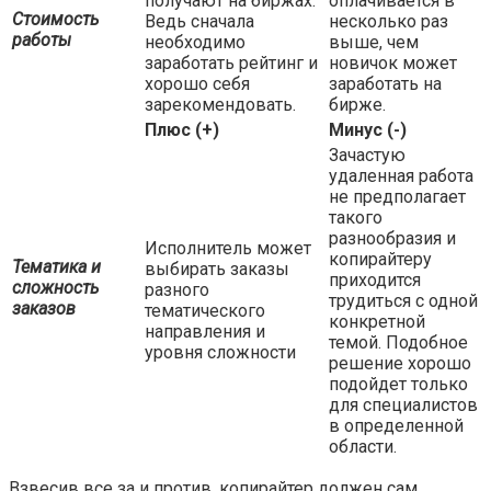
получают на биржах.
оплачивается в
Стоимость
Ведь сначала
несколько раз
работы
необходимо
выше, чем
заработать рейтинг и
новичок может
хорошо себя
заработать на
зарекомендовать.
бирже.
Плюс (+)
Минус (-)
Зачастую
удаленная работа
не предполагает
такого
разнообразия и
Исполнитель может
копирайтеру
Тематика и
выбирать заказы
приходится
сложность
разного
трудиться с одной
заказов
тематического
конкретной
направления и
темой. Подобное
уровня сложности
решение хорошо
подойдет только
для специалистов
в определенной
области.
Взвесив все за и против, копирайтер должен сам