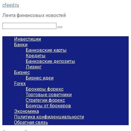
Перейти
cfeed.ru
к
Лента финансовых новостей
контенту
Поиск:
Инвестиции
Банки
Банковские карты
Кредиты
Банковские депозиты
Лизинг
Бизнес
Бизнес идеи
Forex
Брокеры форекс
Торговые советники
Стратегии форекс
Бонусы от брокеров
Экономика
Политика конфиденциальности
Обратная связь