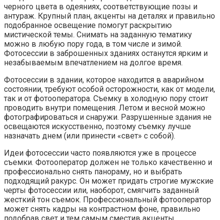
черного цвета в одеяниях, соответствующие позы и
антураж. Крупный план, акценты на деталях и правильно
подобранное освещение помогут раскрытию
мистической темы. Снимать на заданную тематику
можно в любую пору года, в том числе и зимой.
Фотосессии в заброшенных зданиях останутся ярким и
незабываемым впечатлением на долгое время.
Фотосессии в здании, которое находится в аварийном
состоянии, требуют особой осторожности, как от модели,
так и от фотооператора. Съемку в холодную пору стоит
проводить внутри помещения. Летом и весной можно
фотографироваться и снаружи. Разрушенные здания не
освещаются искусственно, поэтому съемку лучше
назначать днем (или принести «свет» с собой).
Идеи фотосессии часто появляются уже в процессе
съемки. Фотооператор должен не только качественно и
профессионально снять панораму, но и выбрать
подходящий ракурс. Он может придать строгие мужские
черты фотосессии или, наоборот, смягчить заданный
жесткий тон съемок. Профессиональный фотооператор
может снять кадры на контрастном фоне, правильно
подобрав свет и тем самым сместив акценты.