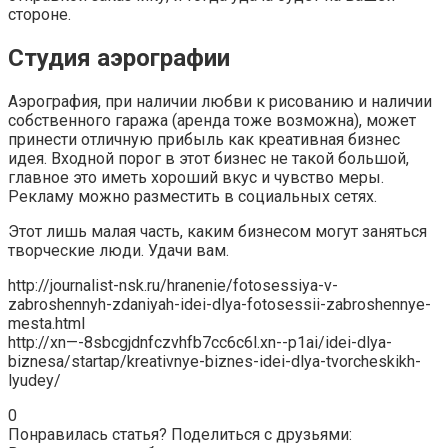
стороне.
Студия аэрографии
Аэрография, при наличии любви к рисованию и наличии
собственного гаража (аренда тоже возможна), может
принести отличную прибыль как креативная бизнес
идея. Входной порог в этот бизнес не такой большой,
главное это иметь хороший вкус и чувство меры.
Рекламу можно разместить в социальных сетях.
Этот лишь малая часть, каким бизнесом могут заняться
творческие люди. Удачи вам.
http://journalist-nsk.ru/hranenie/fotosessiya-v-
zabroshennyh-zdaniyah-idei-dlya-fotosessii-zabroshennye-
mesta.html
http://xn—-8sbcgjdnfczvhfb7cc6c6l.xn--p1ai/idei-dlya-
biznesa/startap/kreativnye-biznes-idei-dlya-tvorcheskikh-
lyudey/
0
Понравилась статья? Поделиться с друзьями: