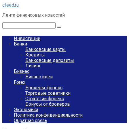
Перейти
cfeed.ru
к
Лента финансовых новостей
контенту
Поиск:
Инвестиции
Банки
Банковские карты
Кредиты
Банковские депозиты
Лизинг
Бизнес
Бизнес идеи
Forex
Брокеры форекс
Торговые советники
Стратегии форекс
Бонусы от брокеров
Экономика
Политика конфиденциальности
Обратная связь