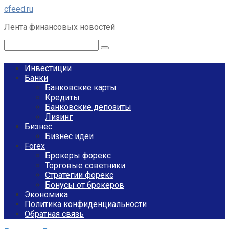
Перейти
cfeed.ru
к
Лента финансовых новостей
контенту
Поиск:
Инвестиции
Банки
Банковские карты
Кредиты
Банковские депозиты
Лизинг
Бизнес
Бизнес идеи
Forex
Брокеры форекс
Торговые советники
Стратегии форекс
Бонусы от брокеров
Экономика
Политика конфиденциальности
Обратная связь