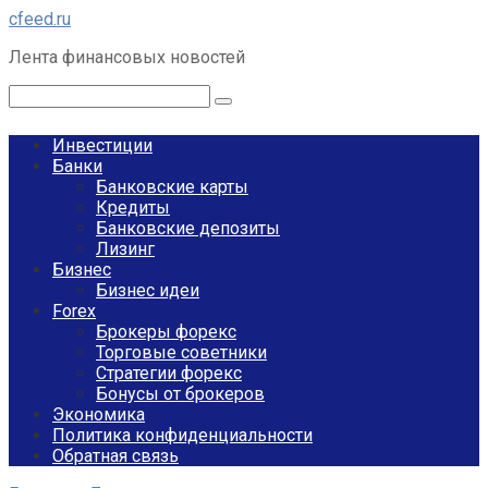
Перейти
cfeed.ru
к
Лента финансовых новостей
контенту
Поиск:
Инвестиции
Банки
Банковские карты
Кредиты
Банковские депозиты
Лизинг
Бизнес
Бизнес идеи
Forex
Брокеры форекс
Торговые советники
Стратегии форекс
Бонусы от брокеров
Экономика
Политика конфиденциальности
Обратная связь