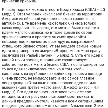
принесли прибыль.
К числу первых можно отнести Брэда Хьюза (США) – 5,3
млрд. $. Этот человек начал свой бизнес на территории
Америки из обычной установки камер хранения на
автобанах. В те времена, как только бизнеса только
начал создаваться и расти, его можно было отнести к
идеям малого бизнеса, но в тоже время по своей
оригинальности и простоте он смог превзойти
невероятное количество всех других направлений
успешного бизнес старта.Тут вы найдете самые новые
идеи стартаперов из америкиВторое место – по праву
заслуживает Ральф Лаурен – 5 млрд. $. Суть его идеи с
нашей точки зрения, в принципе характеризует
собственно весь малый бизнес США, а если конкретнее
то вся идея заключалась только в том, чтобы
наклеивать на футболки наклейки с ярлыками лошади.
Очень просто, незамысловато и что самое главное –
сверхдоходно.Отличные стартаперские идеи новых
американцев.Третье место занял Джефф Бизос – 4,4
млрд. $. Его идеи полностью относились к сфере
интернета, и тот результат, который смог показать
данный предприниматель известен всем сегодняшним
владельцам интернета – это магазин Amazon.com. Этим