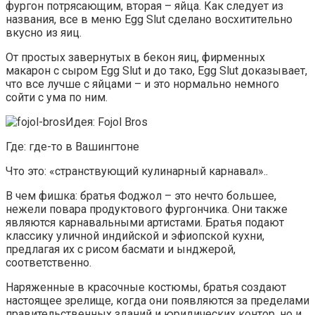
фургон потрясающим, вторая – яйца. Как следует из
названия, все в меню Egg Slut сделано восхитительно
вкусно из яиц.
От простых завернутых в бекон яиц, фирменных
макарон с сыром Egg Slut и до тако, Egg Slut доказывает,
что все лучше с яйцами – и это нормально немного
сойти с ума по ним.
Идея: Fojol Bros
Где: где-то в Вашингтоне
Что это: «странствующий кулинарный карнавал»..
В чем фишка: братья Фоджол – это нечто большее,
нежели повара продуктового фургончика. Они также
являются карнавальными артистами. Братья подают
классику уличной индийской и эфиопской кухни,
предлагая их с рисом басмати и ынджерой,
соответственно.
Наряженные в красочные костюмы, братья создают
настоящее зрелище, когда они появляются за пределами
правительственных зданий и юридических контор, но и