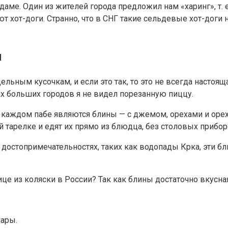
аме. Один из жителей города предложил нам «харинг», т. е
 хот-доги. Странно, что в СНГ такие сельдевые хот-доги не
ы
льным кусочкам, и если это так, то это не всегда настоящ
цах больших городов я не видел порезанную пиццу.
 в каждом пабе являются блины — с джемом, орехами и о
й тарелке и едят их прямо из блюдца, без столовых прибор
х достопримечательностях, таких как водопады Крка, эти б
це из коляски в России? Так как блины достаточно вкусна
мары.