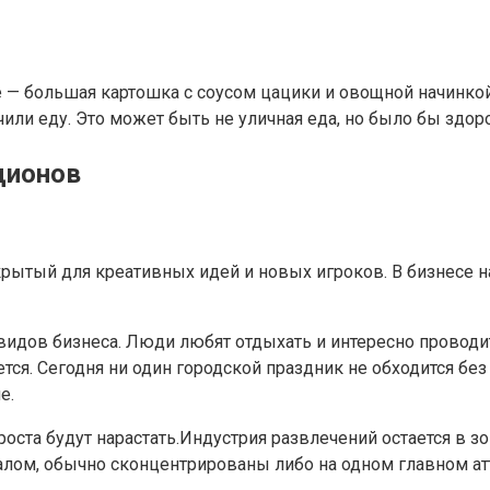
е — большая картошка с соусом цацики и овощной начинко
чили еду. Это может быть не уличная еда, но было бы здоро
ционов
рытый для креативных идей и новых игроков. В бизнесе н
идов бизнеса. Люди любят отдыхать и интересно проводит
тся. Сегодня ни один городской праздник не обходится бе
е.
оста будут нарастать.Индустрия развлечений остается в з
ом, обычно сконцентрированы либо на одном главном атт