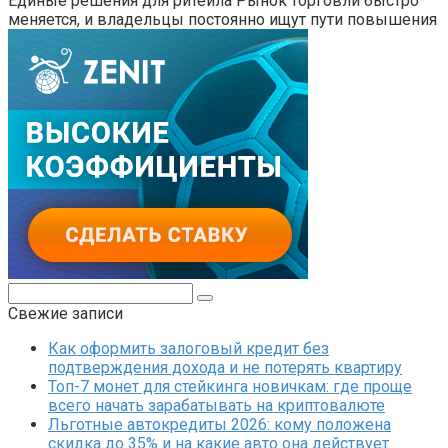
Единые решения для ритейла Рынок торговли быстро
меняется, и владельцы постоянно ищут пути повышения
Поиск:
Свежие записи
Как оформить залоговый кредит без
подтверждения дохода и не потерять квартиру
Топ-7 монет для стейкинга новичкам: где проще
всего начать зарабатывать на криптовалюте
Льготные автокредиты 2026: кому положена
скидка до 35% и на какие авто она действует