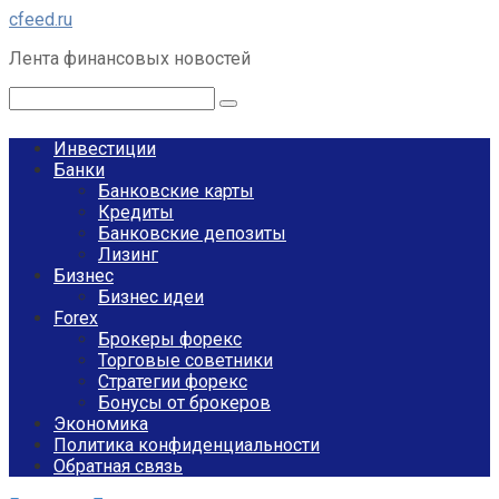
Перейти
cfeed.ru
к
Лента финансовых новостей
контенту
Поиск:
Инвестиции
Банки
Банковские карты
Кредиты
Банковские депозиты
Лизинг
Бизнес
Бизнес идеи
Forex
Брокеры форекс
Торговые советники
Стратегии форекс
Бонусы от брокеров
Экономика
Политика конфиденциальности
Обратная связь