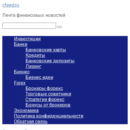
Перейти
cfeed.ru
к
Лента финансовых новостей
контенту
Поиск:
Инвестиции
Банки
Банковские карты
Кредиты
Банковские депозиты
Лизинг
Бизнес
Бизнес идеи
Forex
Брокеры форекс
Торговые советники
Стратегии форекс
Бонусы от брокеров
Экономика
Политика конфиденциальности
Обратная связь