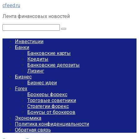
Перейти
cfeed.ru
к
Лента финансовых новостей
контенту
Поиск:
Инвестиции
Банки
Банковские карты
Кредиты
Банковские депозиты
Лизинг
Бизнес
Бизнес идеи
Forex
Брокеры форекс
Торговые советники
Стратегии форекс
Бонусы от брокеров
Экономика
Политика конфиденциальности
Обратная связь