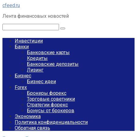
Перейти
cfeed.ru
к
Лента финансовых новостей
контенту
Поиск:
Инвестиции
Банки
Банковские карты
Кредиты
Банковские депозиты
Лизинг
Бизнес
Бизнес идеи
Forex
Брокеры форекс
Торговые советники
Стратегии форекс
Бонусы от брокеров
Экономика
Политика конфиденциальности
Обратная связь