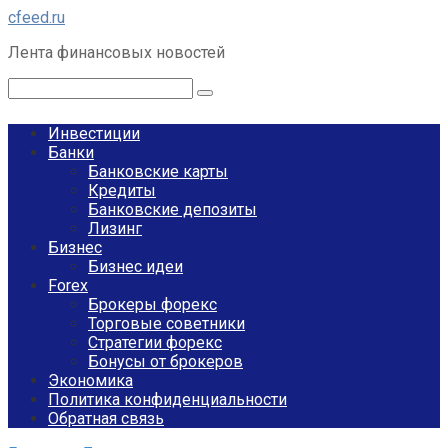
Перейти
cfeed.ru
к
Лента финансовых новостей
контенту
Поиск:
Инвестиции
Банки
Банковские карты
Кредиты
Банковские депозиты
Лизинг
Бизнес
Бизнес идеи
Forex
Брокеры форекс
Торговые советники
Стратегии форекс
Бонусы от брокеров
Экономика
Политика конфиденциальности
Обратная связь