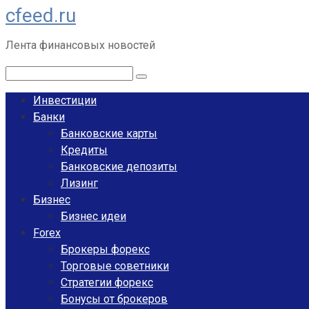
cfeed.ru
Перейти
к
Лента финансовых новостей
контенту
Поиск:
Инвестиции
Банки
Банковские карты
Кредиты
Банковские депозиты
Лизинг
Бизнес
Бизнес идеи
Forex
Брокеры форекс
Торговые советники
Стратегии форекс
Бонусы от брокеров