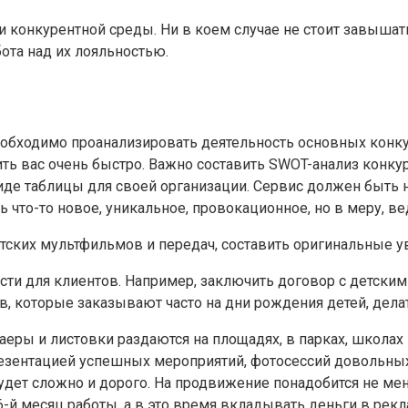
и конкурентной среды. Ни в коем случае не стоит завышать
ота над их лояльностью.
еобходимо проанализировать деятельность основных конку
ть вас очень быстро. Важно составить SWOT-анализ конкур
виде таблицы для своей организации. Сервис должен быть 
 что-то новое, уникальное, провокационное, но в меру, ве
тских мультфильмов и передач, составить оригинальные у
ости для клиентов. Например, заключить договор с детск
в, которые заказывают часто на дни рождения детей, дел
аеры и листовки раздаются на площадях, в парках, школах
резентацией успешных мероприятий, фотосессий довольных 
удет сложно и дорого. На продвижение понадобится не мене
6-й месяц работы, а в это время вкладывать деньги в рек