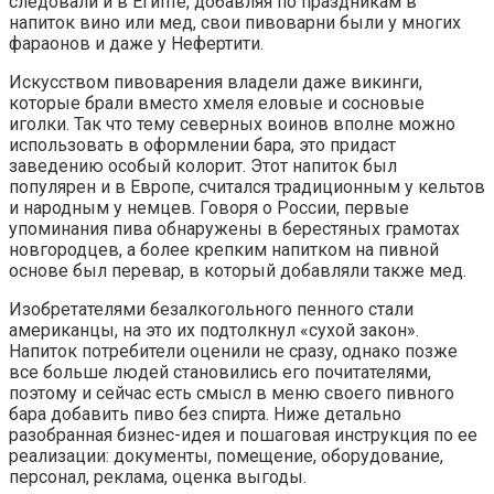
следовали и в Египте, добавляя по праздникам в
напиток вино или мед, свои пивоварни были у многих
фараонов и даже у Нефертити.
Искусством пивоварения владели даже викинги,
которые брали вместо хмеля еловые и сосновые
иголки. Так что тему северных воинов вполне можно
использовать в оформлении бара, это придаст
заведению особый колорит. Этот напиток был
популярен и в Европе, считался традиционным у кельтов
и народным у немцев. Говоря о России, первые
упоминания пива обнаружены в берестяных грамотах
новгородцев, а более крепким напитком на пивной
основе был перевар, в который добавляли также мед.
Изобретателями безалкогольного пенного стали
американцы, на это их подтолкнул «сухой закон».
Напиток потребители оценили не сразу, однако позже
все больше людей становились его почитателями,
поэтому и сейчас есть смысл в меню своего пивного
бара добавить пиво без спирта. Ниже детально
разобранная бизнес-идея и пошаговая инструкция по ее
реализации: документы, помещение, оборудование,
персонал, реклама, оценка выгоды.