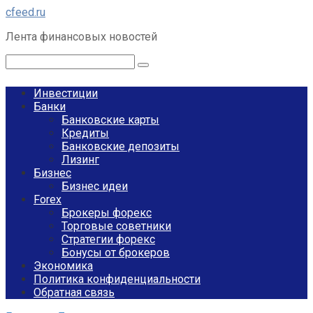
Перейти
cfeed.ru
к
Лента финансовых новостей
контенту
Поиск:
Инвестиции
Банки
Банковские карты
Кредиты
Банковские депозиты
Лизинг
Бизнес
Бизнес идеи
Forex
Брокеры форекс
Торговые советники
Стратегии форекс
Бонусы от брокеров
Экономика
Политика конфиденциальности
Обратная связь