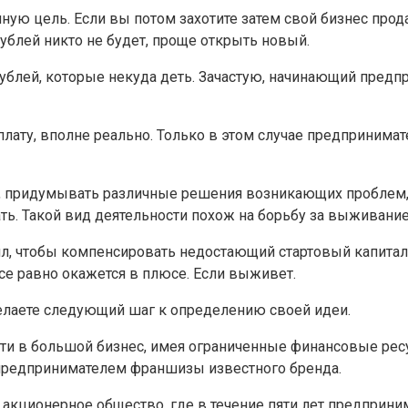
ную цель. Если вы потом захотите затем свой бизнес прода
ублей никто не будет, проще открыть новый.
рублей, которые некуда деть. Зачастую, начинающий предп
лату, вполне реально. Только в этом случае предприним
и, придумывать различные решения возникающих проблем, 
тать. Такой вид деятельности похож на борьбу за выживани
л, чтобы компенсировать недостающий стартовый капитал.
все равно окажется в плюсе. Если выживет.
делаете следующий шаг к определению своей идеи.
 в большой бизнес, имея ограниченные финансовые ресур
у предпринимателем франшизы известного бренда.
акционерное общество, где в течение пяти лет предприни