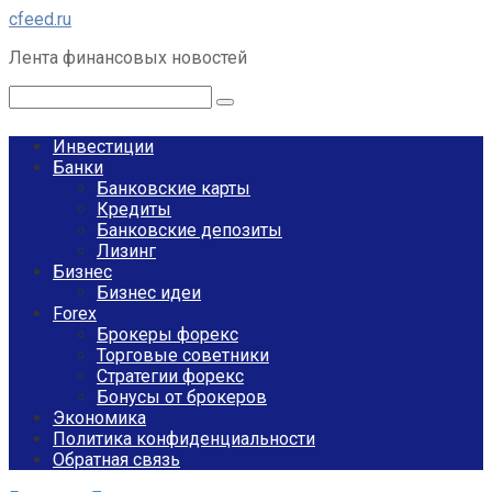
Перейти
cfeed.ru
к
Лента финансовых новостей
контенту
Поиск:
Инвестиции
Банки
Банковские карты
Кредиты
Банковские депозиты
Лизинг
Бизнес
Бизнес идеи
Forex
Брокеры форекс
Торговые советники
Стратегии форекс
Бонусы от брокеров
Экономика
Политика конфиденциальности
Обратная связь