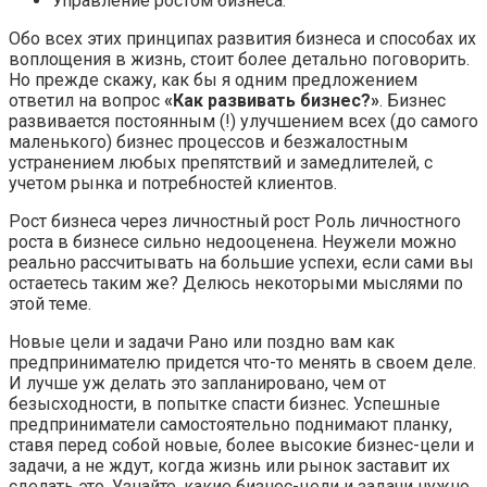
Управление ростом бизнеса.
Обо всех этих принципах развития бизнеса и способах их
воплощения в жизнь, стоит более детально поговорить.
Но прежде скажу, как бы я одним предложением
ответил на вопрос
«Как развивать бизнес?»
. Бизнес
развивается постоянным (!) улучшением всех (до самого
маленького) бизнес процессов и безжалостным
устранением любых препятствий и замедлителей, с
учетом рынка и потребностей клиентов.
Рост бизнеса через личностный рост Роль личностного
роста в бизнесе сильно недооценена. Неужели можно
реально рассчитывать на большие успехи, если сами вы
остаетесь таким же? Делюсь некоторыми мыслями по
этой теме.
Новые цели и задачи Рано или поздно вам как
предпринимателю придется что-то менять в своем деле.
И лучше уж делать это запланировано, чем от
безысходности, в попытке спасти бизнес. Успешные
предприниматели самостоятельно поднимают планку,
ставя перед собой новые, более высокие бизнес-цели и
задачи, а не ждут, когда жизнь или рынок заставит их
сделать это. Узнайте, какие бизнес-цели и задачи нужно