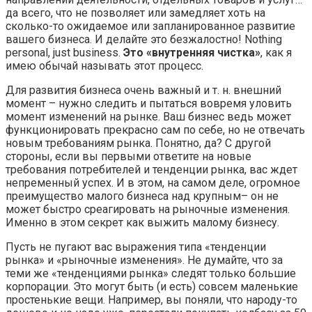
да всего, что не позволяет или замедляет хоть на
сколько-то ожидаемое или запланированное развитие
вашего бизнеса. И делайте это безжалостно! Nothing
personal, just business.
Это «внутренняя чистка»
, как я
имею обычай называть этот процесс.
Для развития бизнеса очень важный и т. н. внешний
момент – нужно следить и пытаться вовремя уловить
момент изменений на рынке. Ваш бизнес ведь может
функционировать прекрасно сам по себе, но не отвечать
новым требованиям рынка. Понятно, да? С другой
стороны, если вы первыми ответите на новые
требования потребителей и тенденции рынка, вас ждет
непременный успех. И в этом, на самом деле, огромное
преимущество малого бизнеса над крупным– он не
может быстро среагировать на рыночные изменения.
Именно в этом секрет как выжить малому бизнесу.
Пусть не пугают вас выражения типа «тенденции
рынка» и «рыночные изменения». Не думайте, что за
теми же «тенденциями рынка» следят только большие
корпорации. Это могут быть (и есть) совсем маленькие
простенькие вещи. Например, вы поняли, что народу-то