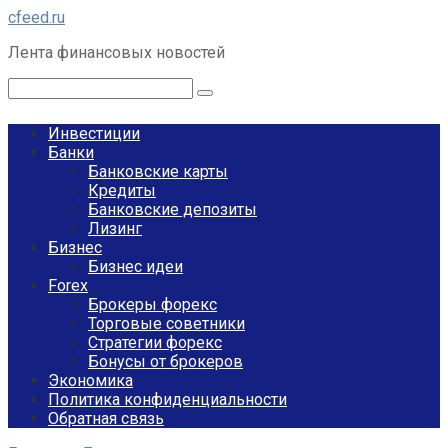
Перейти
cfeed.ru
к
Лента финансовых новостей
контенту
Поиск:
Инвестиции
Банки
Банковские карты
Кредиты
Банковские депозиты
Лизинг
Бизнес
Бизнес идеи
Forex
Брокеры форекс
Торговые советники
Стратегии форекс
Бонусы от брокеров
Экономика
Политика конфиденциальности
Обратная связь