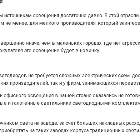
я
источникам освещения достаточно давно. В этой отрасли
 не менее, для мелкого производителя, который заинтере
вершенно иначе, чем в маленьких городах, где нет агрес
окупателя это освещение будет в новинку.
ветодиодов не требуется сложных электрических схем, до
ских производителей, так и у фирм, занимающихся перево
офисного освещения в нашей стране оказались не готов
тные и галогенные светильники светодиодными комплектам
иком света на заводе, за счет больших накладных расход
риобретать на таких заводах корпуса традиционных свет