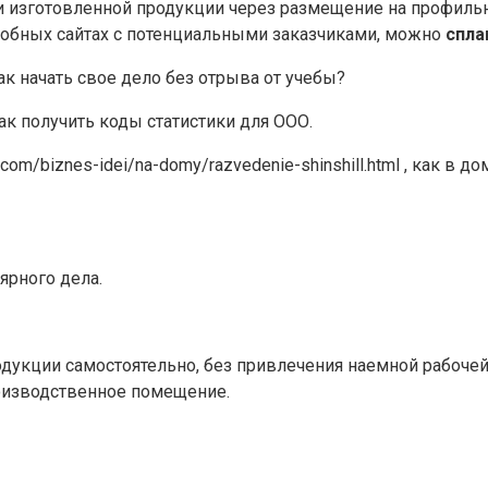
зготовленной продукции через размещение на профильных
добных сайтах с потенциальными заказчиками, можно
спла
ак начать свое дело без отрыва от учебы?
ак получить коды статистики для ООО.
s.com/biznes-idei/na-domy/razvedenie-shinshill.html , как 
ярного дела.
укции самостоятельно, без привлечения наемной рабочей
оизводственное помещение.