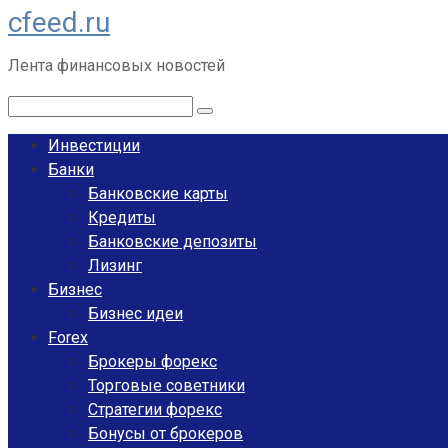
cfeed.ru
Перейти
к
Лента финансовых новостей
контенту
Поиск:
Инвестиции
Банки
Банковские карты
Кредиты
Банковские депозиты
Лизинг
Бизнес
Бизнес идеи
Forex
Брокеры форекс
Торговые советники
Стратегии форекс
Бонусы от брокеров