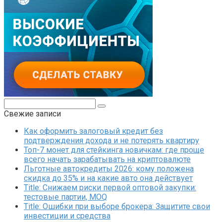
Поиск:
Свежие записи
Как оформить залоговый кредит без
подтверждения дохода и не потерять квартиру
Топ-7 монет для стейкинга новичкам: где проще
всего начать зарабатывать на криптовалюте
Льготные автокредиты 2026: кому положена
скидка до 35% и на какие авто она действует
Title: Снижаем риски первой оптовой закупки:
тестовые партии, MOQ
Title: Ошибки при выборе брокера: Защитите свои
инвестиции и средства