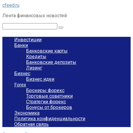
Перейти
cfeed.ru
к
Лента финансовых новостей
контенту
Поиск:
Инвестиции
Банки
Банковские карты
Кредиты
Банковские депозиты
Лизинг
Бизнес
Бизнес идеи
Forex
Брокеры форекс
Торговые советники
Стратегии форекс
Бонусы от брокеров
Экономика
Политика конфиденциальности
Обратная связь