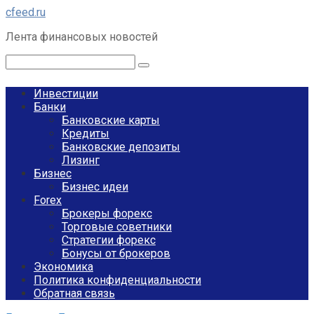
Перейти
cfeed.ru
к
Лента финансовых новостей
контенту
Поиск:
Инвестиции
Банки
Банковские карты
Кредиты
Банковские депозиты
Лизинг
Бизнес
Бизнес идеи
Forex
Брокеры форекс
Торговые советники
Стратегии форекс
Бонусы от брокеров
Экономика
Политика конфиденциальности
Обратная связь