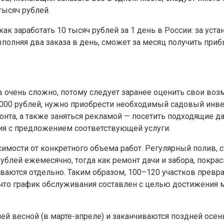
тысяч рублей.
ак заработать 10 тысяч рублей за 1 день в России: за уст
ыполняя два заказа в день, сможет за месяц получить приб
 очень сложно, потому следует заранее оценить свои воз
00 рублей, нужно приобрести необходимый садовый инвент
нта, а также заняться рекламой — посетить подходящие д
ния с предложением соответствующей услуги.
мости от конкретного объема работ. Регулярный полив, с
блей ежемесячно, тогда как ремонт дачи и забора, покрас
ваются отдельно. Таким образом, 100–120 участков превр
и, что график обслуживания составлен с целью достижени
ней весной (в марте-апреле) и заканчиваются поздней осен