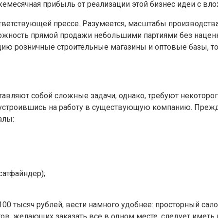
ежемесячная прибыль от реализации этой бизнес идеи с вл
ветствующей прессе. Разумеется, масштабы производства
ожность прямой продажи небольшими партиями без наценки
цию розничные строительные магазины и оптовые базы, т
тавляют собой сложные задачи, однако, требуют некоторо
 устроившись на работу в существующую компанию. Преж
алы:
сатфайндер);
00 тысяч рублей, вести намного удобнее: просторный сал
ов, желающих заказать все в одном месте, следует иметь 