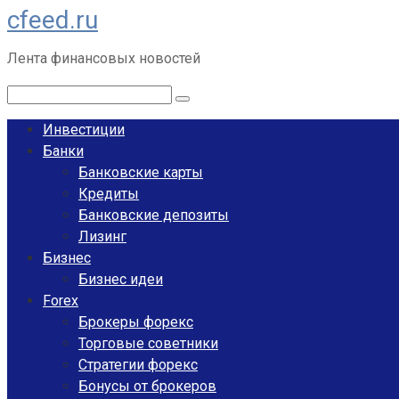
cfeed.ru
Перейти
к
Лента финансовых новостей
контенту
Поиск:
Инвестиции
Банки
Банковские карты
Кредиты
Банковские депозиты
Лизинг
Бизнес
Бизнес идеи
Forex
Брокеры форекс
Торговые советники
Стратегии форекс
Бонусы от брокеров