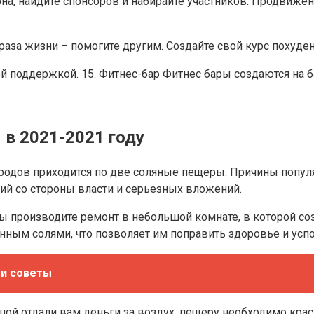
, найдите спонсоров и набирайте участников. Продвижен
аза жизни – помогите другим. Создайте свой курс похуден
 поддержкой. 15. Фитнес-бар Фитнес бары создаются на б
в 2021-2021 году
родов приходится по две соляные пещеры. Причины популяр
ий со стороны власти и серьезных вложений.
 производите ремонт в небольшой комнате, в которой соз
нным солями, что позволяет им поправить здоровье и усп
 и советы
ушой отдали вам деньги за воздух, пещеру необходимо кра