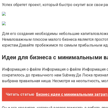
Успех обретет проект, который быстро окупит все свои р
Для его создания необходимы небольшие капиталовложен
Немаловажным плюсом малого бизнеса является простота р
юристам.Давайте пробежимся по самым прибыльным иде
Идеи для бизнеса с минимальными в
Информация о файле Информация о файле Информация о 
сократилось до привычного нам Subway.Де Люка призналс
выбрана правильная ниша. Несмотря на неопытность, мол
Читать статью
Бизнес идеи с минимальными затратам
Он и его кредитор, который взялся помогать в работе, пр