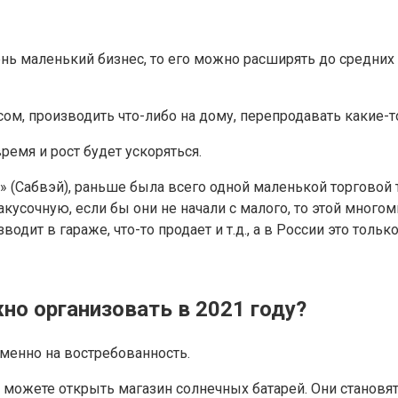
чень маленький бизнес, то его можно расширять до средних
, производить что-либо на дому, перепродавать какие-то
ремя и рост будет ускоряться.
y» (Сабвэй), раньше была всего одной маленькой торговой 
закусочную, если бы они не начали с малого, то этой мно
дит в гараже, что-то продает и т.д., а в России это тольк
о организовать в 2021 году?
именно на востребованность.
то можете открыть магазин солнечных батарей. Они станов