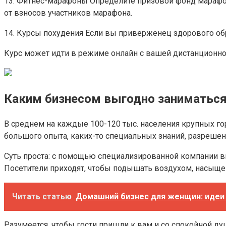
13. Фитнес-марафоны Определите призовой фонд марафона
от взносов участников марафона.
14. Курсы похудения Если вы приверженец здорового обр
Курс может идти в режиме онлайн с вашей дистанционной
Каким бизнесом выгодно заниматься 
В среднем на каждые 100-120 тыс. населения крупных го
большого опыта, каких-то специальных знаний, разрешен
Суть проста: с помощью специализированной компании вы
Посетители приходят, чтобы подышать воздухом, насыще
Читать статью
Домашний бизнес для женщин: идеи
Разумеется, чтобы гости пришли к вам и со спокойной д