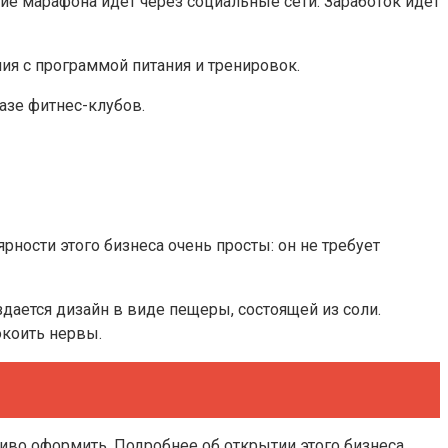
ие марафона идет через социальные сети. Заработок идет
ия с программой питания и тренировок.
азе фитнес-клубов.
ности этого бизнеса очень просты: он не требует
дается дизайн в виде пещеры, состоящей из соли.
окоить нервы.
сиво оформить. Подробнее об открытии этого бизнеса