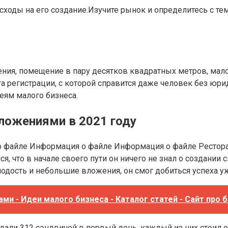
асходы на его создание.Изучите рынок и определитесь с те
ия, помещение в пару десятков квадратных метров, мало
егистрации, с которой справится даже человек без юридич
ям малого бизнеса.
ложениями в 2021 году
файле Информация о файле Информация о файле Ресторан 
я, что в начале своего пути он ничего не знал о создани
одость и небольшие вложения, он смог добиться успеха у
и - Идеи малого бизнеса - Каталог статей - Сайт про 
одали 312 сэндвичей в первый день, каждый из них стоил о