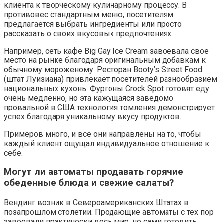
клиента к творческому кулинарному процессу. В
противовес стандартным меню, посетителям
предлагается выбрать ингредиенты или просто
рассказать о своих вкусовых предпочтениях.
Например, сеть кафе Big Gay Ice Cream завоевала свое
место на рынке благодаря оригинальным добавкам к
обычному мороженому. Ресторан Booty’s Street Food
(штат Луизиана) привлекает посетителей разнообразием
национальных кухонь. Фургоны Crock Spot готовят еду
очень медленно, но эта кажущаяся заведомо
провальной в США технология томления демонстрирует
успех благодаря уникальному вкусу продуктов.
Примеров много, и все они направлены на то, чтобы
каждый клиент ощущал индивидуальное отношение к
себе.
Могут ли автоматы продавать горячие
обеденные блюда и свежие салаты?
Вендинг возник в Североамериканских Штатах в
позапрошлом столетии. Продающие автоматы с тех пор
завоевали практически весь мир, но сами готовить