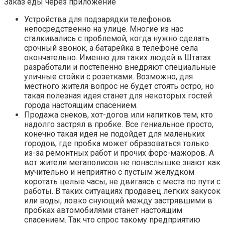
Заказ еды через приложение
Устройства для подзарядки телефонов
непосредственно на улице. Многие из нас
сталкивались с проблемой, когда нужно сделать
срочный звонок, а батарейка в телефоне села
окончательно. Именно для таких людей в Штатах
разработали и постепенно внедряют специальные
уличные стойки с розетками. Возможно, для
местного жителя вопрос не будет стоять остро, но
такая полезная идея станет для некоторых гостей
города настоящим спасением.
Продажа снеков, хот-догов или напитков тем, кто
надолго застрял в пробке. Все гениальное просто,
конечно такая идея не подойдет для маленьких
городов, где пробка может образоваться только
из-за ремонтных работ и прочих форс-мажоров. А
вот жители мегаполисов не понаслышке знают как
мучительно и неприятно с пустым желудком
коротать целые часы, не двигаясь с места по пути с
работы. В таких ситуациях продавец легких закусок
или воды, ловко снующий между застрявшими в
пробках автомобилями станет настоящим
спасением. Так что спрос такому предприятию