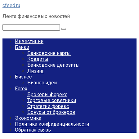
Перейти
cfeed.ru
к
Лента финансовых новостей
контенту
Поиск:
Инвестиции
Банки
Банковские карты
Кредиты
Банковские депозиты
Лизинг
Бизнес
Бизнес идеи
Forex
Брокеры форекс
Торговые советники
Стратегии форекс
Бонусы от брокеров
Экономика
Политика конфиденциальности
Обратная связь