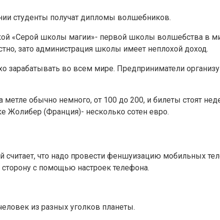
ании студенты получат дипломы волшебников.
кой «Серой школы магии»- первой школы волшебства в мире
стно, зато администрация школы имеет неплохой доход.
о зарабатывать во всем мире. Предприниматели организу
а метле обычно немного, от 100 до 200, и билеты стоят не
ке Жолибер (Франция)- несколько сотен евро.
й считает, что надо провести феншуизацию мобильных тел
 сторону с помощью настроек телефона.
человек из разных уголков планеты.