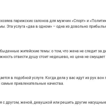
т хозяев парижских салонов для мужчин «Спорт» и «Полити
мы. Эта услуга «два в одном» – одна из довольно прибыльн
денные житейские темы: о том, что жена не следит за дет
ость отвести душу стоит недешево, но цена не смущает к
ется в подобной услуге. Когда дела у вас идут из рук вон
ас самые привлекательные качества.
ся с другом, женой, девушкой или решить другие насущны