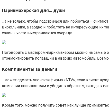
Парикмахерская для… души
…а не только, чтобы подстричься или побриться – считаю
цирюльника, а заодно и поболтать на интересующие их те
салоны часто выстраиваются очереди.
Поговорить с мастером-парикмахером можно на самые обы
отремонтировать попавший в аварию автомобиль. Возможн
Комплименты за деньги
…может сделать японская фирма «NTV», если клиент нужда
компании позвонят вам и убедят в обратном, находя в в
Кроме того, можно получить совет как лучше примирить