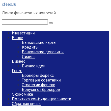
Перейти
cfeed.ru
к
Лента финансовых новостей
контенту
Поиск:
Инвестиции
Банки
Банковские карты
Кредиты
Банковские депозиты
Лизинг
Бизнес
Бизнес идеи
Forex
Брокеры форекс
Торговые советники
Стратегии форекс
Бонусы от брокеров
Экономика
Политика конфиденциальности
Обратная связь