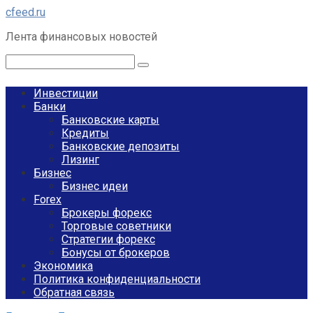
Перейти
cfeed.ru
к
Лента финансовых новостей
контенту
Поиск:
Инвестиции
Банки
Банковские карты
Кредиты
Банковские депозиты
Лизинг
Бизнес
Бизнес идеи
Forex
Брокеры форекс
Торговые советники
Стратегии форекс
Бонусы от брокеров
Экономика
Политика конфиденциальности
Обратная связь